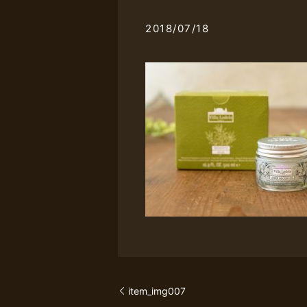
2018/07/18
item_img007