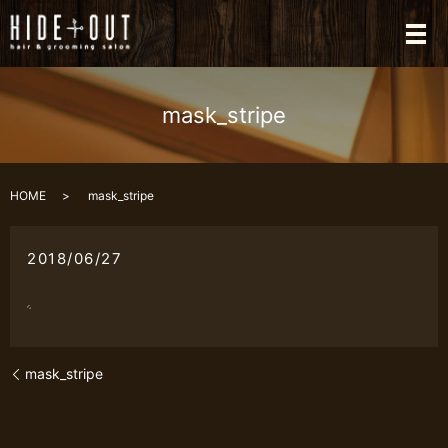
メ
mask_stripe
HOME
mask_stripe
2018/06/27
mask_stripe